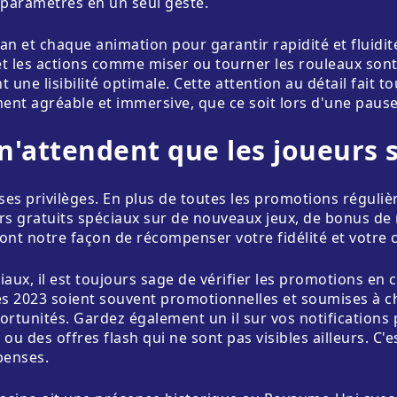
s paramètres en un seul geste.
an et chaque animation pour garantir rapidité et fluid
et les actions comme miser ou tourner les rouleaux sont
nt une lisibilité optimale. Cette attention au détail fait 
nt agréable et immersive, que ce soit lors d'une pause-
 n'attendent que les joueurs 
 ses privilèges. En plus de toutes les promotions réguliè
tours gratuits spéciaux sur de nouveaux jeux, de bonus d
ont notre façon de récompenser votre fidélité et votre 
aux, il est toujours sage de vérifier les promotions en c
 2023 soient souvent promotionnelles et soumises à ch
unités. Gardez également un il sur vos notifications p
u des offres flash qui ne sont pas visibles ailleurs. C'e
penses.