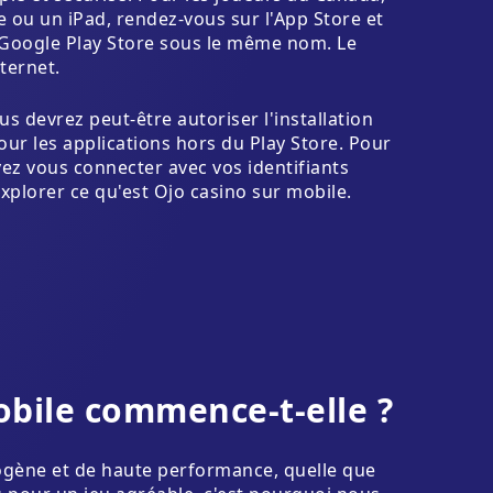
ne ou un iPad, rendez-vous sur l'App Store et
le Google Play Store sous le même nom. Le
ternet.
ous devrez peut-être autoriser l'installation
ur les applications hors du Play Store. Pour
uvez vous connecter avec vos identifiants
xplorer ce qu'est Ojo casino sur mobile.
obile commence-t-elle ?
ogène et de haute performance, quelle que