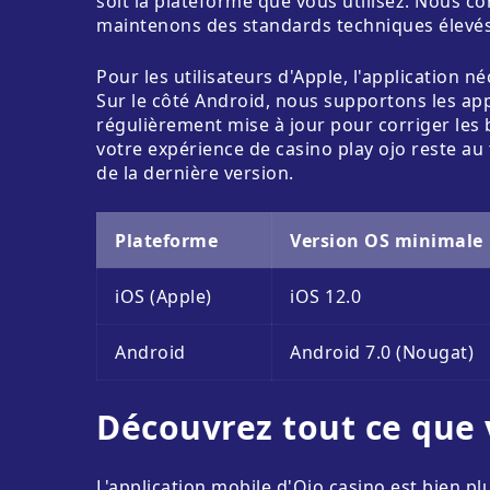
soit la plateforme que vous utilisez. Nous co
maintenons des standards techniques élevés
Pour les utilisateurs d'Apple, l'application né
Sur le côté Android, nous supportons les app
régulièrement mise à jour pour corriger les 
votre expérience de casino play ojo reste au 
de la dernière version.
Plateforme
Version OS minimale
iOS (Apple)
iOS 12.0
Android
Android 7.0 (Nougat)
Découvrez tout ce que 
L'application mobile d'Ojo casino est bien p