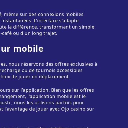
ité, même sur des connexions mobiles
 instantanées. L'interface s'adapte
toute la différence, transformant un simple
café ou d'un long trajet.
sur mobile
res, nous réservons des offres exclusives à
e recharge ou de tournois accessibles
choix de jouer en déplacement.
ours sur l'application. Bien que les offres
angement, l'application mobile est le
ush ; nous les utilisons parfois pour
st l'avantage de jouer avec Ojo casino sur