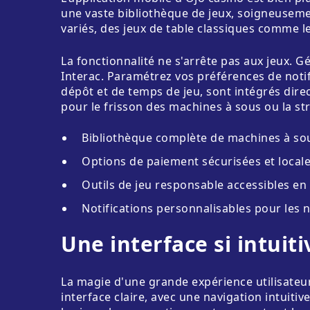
une vaste bibliothèque de jeux, soigneuseme
variés, des jeux de table classiques comme l
La fonctionnalité ne s'arrête pas aux jeux.
Interac. Paramétrez vos préférences de noti
dépôt et de temps de jeu, sont intégrés direc
pour le frisson des machines à sous ou la str
Bibliothèque complète de machines à sous
Options de paiement sécurisées et locales 
Outils de jeu responsable accessibles en 
Notifications personnalisables pour les 
Une interface si intuiti
La magie d'une grande expérience utilisateur 
interface claire, avec une navigation intuiti